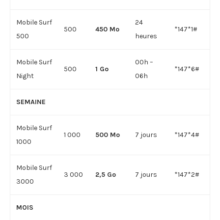
Mobile Surf
24
500
450 Mo
*147*1#
500
heures
Mobile Surf
00h –
500
1 Go
*147*6#
Night
06h
SEMAINE
Mobile Surf
1 000
500 Mo
7 jours
*147*4#
1000
Mobile Surf
3 000
2,5 Go
7 jours
*147*2#
3000
MOIS