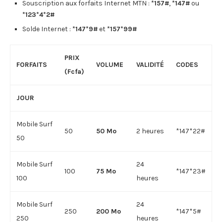
Souscription aux forfaits Internet MTN :
*157#
,
*147#
ou
*123*4*2#
Solde Internet :
*147*9#
et
*157*99#
PRIX
FORFAITS
VOLUME
VALIDITÉ
CODES
(Fcfa)
JOUR
Mobile Surf
50
50 Mo
2 heures
*147*22#
50
Mobile Surf
24
100
75 Mo
*147*23#
100
heures
Mobile Surf
24
250
200 Mo
*147*5#
250
heures