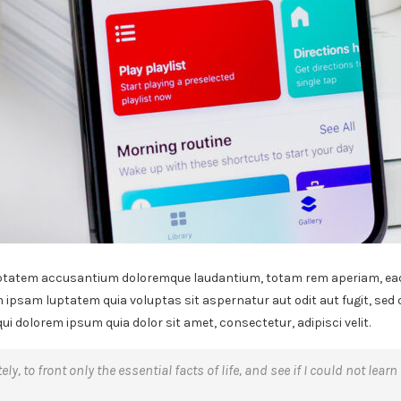
luptatem accusantium doloremque laudantium, totam rem aperiam, eaque
 ipsam luptatem quia voluptas sit aspernatur aut odit aut fugit, sed
i dolorem ipsum quia dolor sit amet, consectetur, adipisci velit.
ly, to front only the essential facts of life, and see if I could not lear