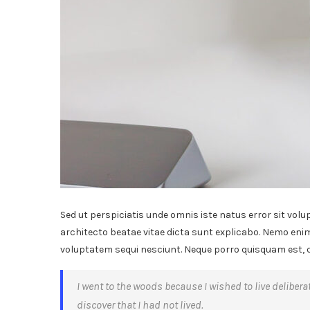
Sed ut perspiciatis unde omnis iste natus error sit vo
architecto beatae vitae dicta sunt explicabo. Nemo enim
voluptatem sequi nesciunt. Neque porro quisquam est, qu
I went to the woods because I wished to live deliberate
discover that I had not lived.