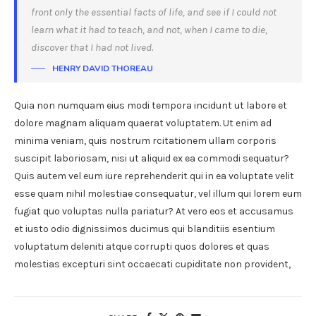
front only the essential facts of life, and see if I could not
learn what it had to teach, and not, when I came to die,
discover that I had not lived.
HENRY DAVID THOREAU
Quia non numquam eius modi tempora incidunt ut labore et
dolore magnam aliquam quaerat voluptatem. Ut enim ad
minima veniam, quis nostrum rcitationem ullam corporis
suscipit laboriosam, nisi ut aliquid ex ea commodi sequatur?
Quis autem vel eum iure reprehenderit qui in ea voluptate velit
esse quam nihil molestiae consequatur, vel illum qui lorem eum
fugiat quo voluptas nulla pariatur? At vero eos et accusamus
et iusto odio dignissimos ducimus qui blanditiis esentium
voluptatum deleniti atque corrupti quos dolores et quas
molestias excepturi sint occaecati cupiditate non provident,