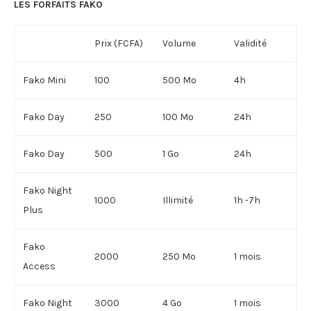
LES FORFAITS FAKO
Prix (FCFA)
Volume
Validité
Fako Mini
100
500 Mo
4h
Fako Day
250
100 Mo
24h
Fako Day
500
1 Go
24h
Fako Night
1000
Illimité
1h -7h
Plus
Fako
2000
250 Mo
1 mois
Access
Fako Night
3000
4 Go
1 mois