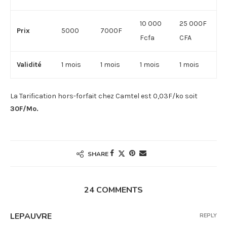
10 000
25 000F
Prix
5000
7000F
Fcfa
CFA
Validité
1 mois
1 mois
1 mois
1 mois
La Tarification hors-forfait chez Camtel est 0,03F/ko soit
30F/Mo.
SHARE
24 COMMENTS
LEPAUVRE
REPLY