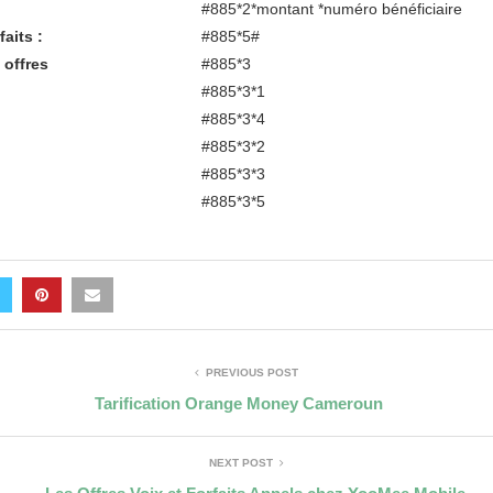
#885*2*montant *numéro bénéficiaire
faits :
#885*5#
offres
#885*3
#885*3*1
#885*3*4
#885*3*2
#885*3*3
#885*3*5
PREVIOUS POST
Tarification Orange Money Cameroun
NEXT POST