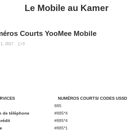
Le Mobile au Kamer
méros Courts YooMee Mobile
 1, 2017
0
RVICES
NUMÉROS COURTS/ CODES USSD
885
o de téléphone
#885*4
rédit
#885*4
e
#885*1