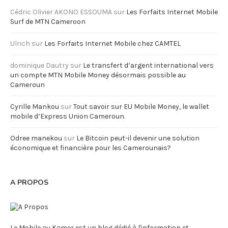
Cédric Olivier AKONO ESSOUMA
sur
Les Forfaits Internet Mobile
Surf de MTN Cameroon
Ulrich
sur
Les Forfaits Internet Mobile chez CAMTEL
dominique Dautry
sur
Le transfert d’argent international vers
un compte MTN Mobile Money désormais possible au
Cameroun
Cyrille Mankou
sur
Tout savoir sur EU Mobile Money, le wallet
mobile d’Express Union Cameroun.
Odree manekou
sur
Le Bitcoin peut-il devenir une solution
économique et financière pour les Camerounais?
A PROPOS
Le Mobile au Kamer est un blog dédié à l'information et