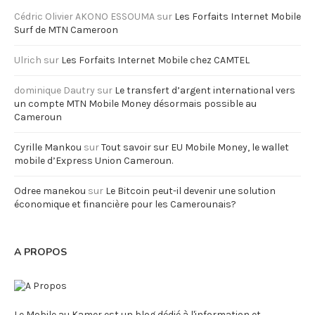
Cédric Olivier AKONO ESSOUMA
sur
Les Forfaits Internet Mobile
Surf de MTN Cameroon
Ulrich
sur
Les Forfaits Internet Mobile chez CAMTEL
dominique Dautry
sur
Le transfert d’argent international vers
un compte MTN Mobile Money désormais possible au
Cameroun
Cyrille Mankou
sur
Tout savoir sur EU Mobile Money, le wallet
mobile d’Express Union Cameroun.
Odree manekou
sur
Le Bitcoin peut-il devenir une solution
économique et financière pour les Camerounais?
A PROPOS
Le Mobile au Kamer est un blog dédié à l'information et