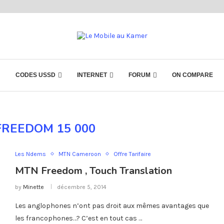
CODES USSD
INTERNET
FORUM
ON COMPARE
FREEDOM 15 000
Les Ndems
MTN Cameroon
Offre Tarifaire
MTN Freedom , Touch Translation
by
Minette
décembre 5, 2014
Les anglophones n’ont pas droit aux mêmes avantages que
les francophones…? C’est en tout cas …