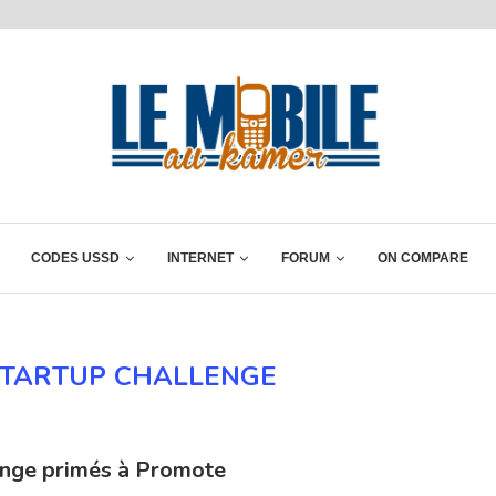
CODES USSD
INTERNET
FORUM
ON COMPARE
STARTUP CHALLENGE
enge primés à Promote