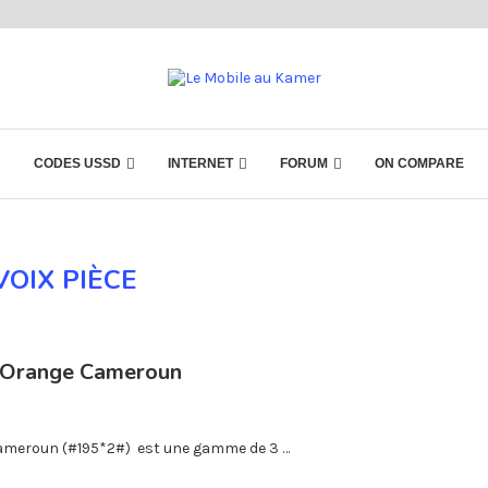
CODES USSD
INTERNET
FORUM
ON COMPARE
VOIX PIÈCE
 d’Orange Cameroun
 Cameroun (#195*2#) est une gamme de 3 …