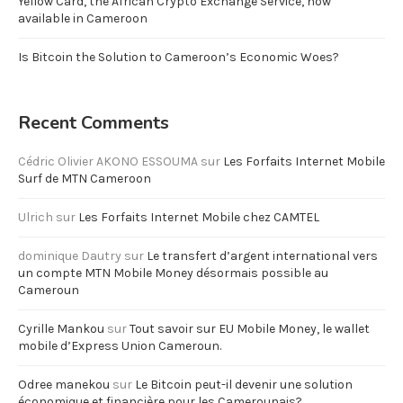
Yellow Card, the African Crypto Exchange Service, now
available in Cameroon
Is Bitcoin the Solution to Cameroon’s Economic Woes?
Recent Comments
Cédric Olivier AKONO ESSOUMA
sur
Les Forfaits Internet Mobile
Surf de MTN Cameroon
Ulrich
sur
Les Forfaits Internet Mobile chez CAMTEL
dominique Dautry
sur
Le transfert d’argent international vers
un compte MTN Mobile Money désormais possible au
Cameroun
Cyrille Mankou
sur
Tout savoir sur EU Mobile Money, le wallet
mobile d’Express Union Cameroun.
Odree manekou
sur
Le Bitcoin peut-il devenir une solution
économique et financière pour les Camerounais?