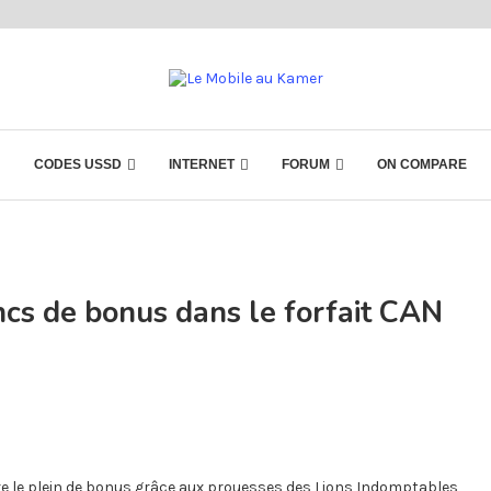
CODES USSD
INTERNET
FORUM
ON COMPARE
ncs de bonus dans le forfait CAN
re le plein de bonus grâce aux prouesses des Lions Indomptables