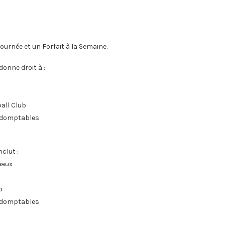
 Journée et un Forfait à la Semaine.
donne droit à :
all Club
Indomptables
clut :
eaux
b
Indomptables