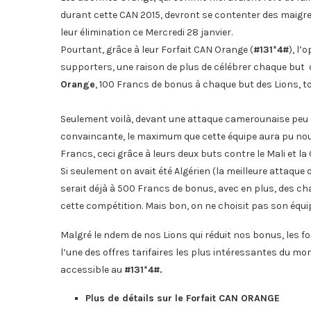
durant cette CAN 2015, devront se contenter des maigre
leur élimination ce Mercredi 28 janvier.
Pourtant, grâce à leur Forfait CAN Orange (
#131*4#
), l
supporters, une raison de plus de célébrer chaque but 
Orange
, 100 Francs de bonus à chaque but des Lions, to
Seulement voilà, devant une attaque camerounaise peu
convaincante, le maximum que cette équipe aura pu nous o
Francs, ceci grâce à leurs deux buts contre le Mali et la
Si seulement on avait été Algérien (la meilleure attaque 
serait déjà à 500 Francs de bonus, avec en plus, des c
cette compétition. Mais bon, on ne choisit pas son équi
Malgré le ndem de nos Lions qui réduit nos bonus, les
l’une des offres tarifaires les plus intéressantes du mom
accessible au
#131*4#.
Plus de détails sur le Forfait CAN ORANGE