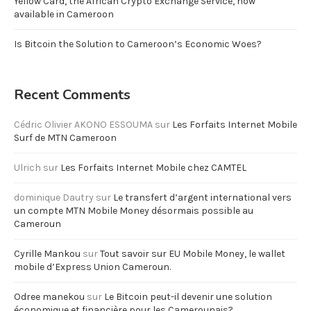
Yellow Card, the African Crypto Exchange Service, now
available in Cameroon
Is Bitcoin the Solution to Cameroon’s Economic Woes?
Recent Comments
Cédric Olivier AKONO ESSOUMA
sur
Les Forfaits Internet Mobile
Surf de MTN Cameroon
Ulrich
sur
Les Forfaits Internet Mobile chez CAMTEL
dominique Dautry
sur
Le transfert d’argent international vers
un compte MTN Mobile Money désormais possible au
Cameroun
Cyrille Mankou
sur
Tout savoir sur EU Mobile Money, le wallet
mobile d’Express Union Cameroun.
Odree manekou
sur
Le Bitcoin peut-il devenir une solution
économique et financière pour les Camerounais?