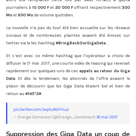
journaliers à
10 000 F
et
20 000 F
offrant respectivement
300
Mo
et
650 Mo
de volume quotidien.
La nouvelle n’a pas du tout été bien accueillie sur les réseaux
sociaux et de nombreuses plaintes avaient été émises sur
twitter via le les hashtag
#BringBackOurGigaData.
Et c’est avec ce même hashtag que l’opérateur a choisi de
diffuser le 17 mai 2017, une courte vidéo de teasing qui revenait
rapidement sur quelques-uns de ces
appels au retour du Giga
Data
. Et dès le lendemain, les abonnés de l’offre avaient le
plaisir de découvrir que les Giga Data étaient bel et bien de
retour au
#145*2#
pic.twitter.com/wqKuBGFmuz
— Orange Cameroun (@Orange_Cameroun)
18 mai 2017
Suppression des Giga Data un coup de