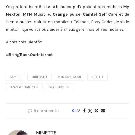
On parlera bientôt aussi beaucoup d’applications mobiles
My
Nexttel
,
MTN Music +,
Orange pulse
,
Camtel Self Care
et de
bien d’autres solutions mobiles ( Telkode, Easy Codes, Mobile
in..etc) qui vont nous aider à mieux gérer nos offres mobiles
A très très Bientôt
#BringBackOurInternet
CAMTEL
MINPOSTEL
MTN CAMEROON
NEXTTEL
ORANGE CAMEROON
STATISTIQUES
9 comments
0
MINETTE