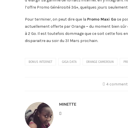
d’élargir sa gamme de forfaits internet en y intégrant
l’offre Promo Générosité 3G+, quelques jours seulement
Pour terminer, on peut dire que la
Promo Maxi Go
se pos
actuellement offerte par Orange
–
du moment bien sûr qu
à 2 Go. Il est toutefois dommage que ce soit cette fois 
disparaitre au soir du 31 Mars prochain.
BONUS INTERNET
GIGA DATA
ORANGE CAMEROUN
PR
4 comment
MINETTE