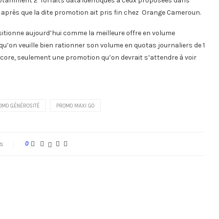
 notamment 2 forfaits data identiques à ceux proposées dans
 après que la dite promotion ait pris fin chez Orange Cameroun.
itionne aujourd’hui comme la meilleure offre en volume
’on veuille bien rationner son volume en quotas journaliers de 1
encore, seulement une promotion qu’on devrait s’attendre à voir
OMO GÉNÉROSITÉ
PROMO MAXI GO
s
0