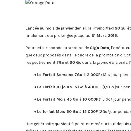
Lancée au mois de janvier denier, la
Promo Maxi GO
qui é
finalement été prolongée jusqu’au
31 Mars 2016
.
Pour cette seconde promotion de
Giga Data
, l’opérate
que ceux proposés dans le cadre de la promotion d’Octobr
respectivement
7Go
et
30 Go
dans la
promo Générosité
, 
♦
Le Forfait Semaine 7Go à 2 000F
(1Go/ jour penda
♦
Le Forfait 10 jours 15 Go à 4000 F
(1,5 Go.jour pen
♦
Le Forfait Mois 45 Go à 10 000F
(1,5 Go/ jour pen
♦
Le forfait Mois 60 Go à 15 000F
(2Go/jour pendan
Une générosité qui vient à point nommé surtout depuis