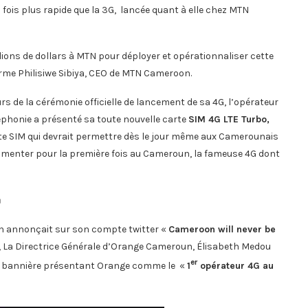
 fois plus rapide que la 3G, lancée quant à elle chez MTN
llions de dollars à MTN pour déployer et opérationnaliser cette
rme Philisiwe Sibiya, CEO de MTN Cameroon.
rs de la cérémonie officielle de lancement de sa 4G, l’opérateur
éphonie a présenté sa toute nouvelle carte
SIM 4G LTE Turbo,
rte SIM qui devrait permettre dès le jour même aux Camerounais
rimenter pour la première fois au Cameroun, la fameuse 4G dont
G
n annonçait sur son compte twitter «
Cameroon will never be
d, La Directrice Générale d’Orange Cameroun, Élisabeth Medou
er
ne bannière présentant Orange comme le «
1
opérateur 4G au