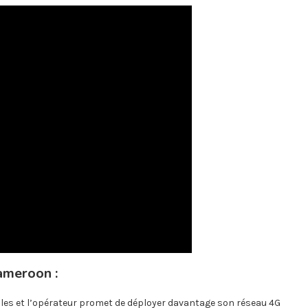
ameroon :
lles et l’opérateur promet de déployer davantage son réseau 4G