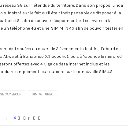
du réseau 3G sur l’étendue du territoire. Dans son propos, Linda
 insisté sur le fait qu’il était indispensable de disposer à la
ible 4G, afin de pouvoir l’expérimenter. Les invités à la
e un téléphone 4G et une SIM MTN 4G afin de pouvoir tester en
ent distribuées au cours de 2 évènements festifs, d’abord ce
 à Akwa et à Bonapriso (Chococho); puis à Yaoundé le mercredi
ront offertes avec 4 Giga de data internet inclus et les
conduire simplement leur numéro sur leur nouvelle SIM 4G.
GE CAMEROUN
SIM 4G TURBO
t
0