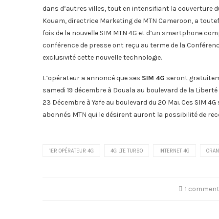
dans d’autres villes, tout en intensifiant la couverture 
Kouam, directrice Marketing de MTN Cameroon, a toutefois
fois de la nouvelle SIM MTN 4G et d’un smartphone compat
conférence de presse ont reçu au terme de la Conférenc
exclusivité cette nouvelle technologie.
L’opérateur a annoncé que ses
SIM 4G
seront gratuitem
samedi 19 décembre à Douala au boulevard de la Liberté
23 Décembre à Yafe au boulevard du 20 Mai. Ces SIM 4G se
abonnés MTN qui le désirent auront la possibilité de re
1ER OPÉRATEUR 4G
4G LTE TURBO
INTERNET 4G
ORAN
1 commen