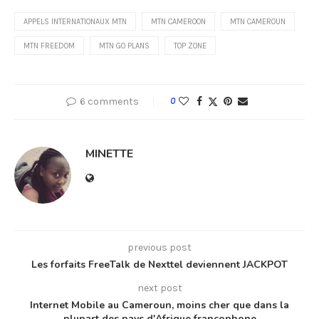
APPELS INTERNATIONAUX MTN
MTN CAMEROON
MTN CAMEROUN
MTN FREEDOM
MTN GO PLANS
TOP ZONE
6 comments
0
MINETTE
previous post
Les forfaits FreeTalk de Nexttel deviennent JACKPOT
next post
Internet Mobile au Cameroun, moins cher que dans la
plupart des pays d'Afrique francophone