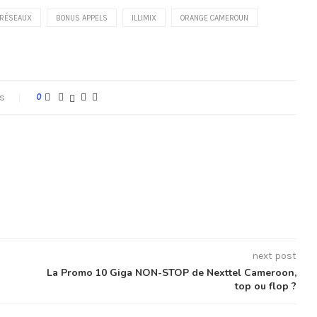
 RÉSEAUX
BONUS APPELS
ILLIMIX
ORANGE CAMEROUN
s
0
next post
La Promo 10 Giga NON-STOP de Nexttel Cameroon,
top ou flop ?