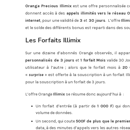
Orange Precious Illimix
est une offre personnalisée co
donnent accès à des
appels illimités vers le réseau 
internet
, pour une validité de
3
et
30 jours
. L’offre
Illim
et le solde des différents bonus est reparti dans des 
Les Forfaits Illimix
Sur une dizaine d’abonnés Orange observés, il appa
personnalisés de 3 jours
et
1 forfait Mois
valide 30 Jou
utilisateur à l’autre ; alors que le forfait mois à
20 
«
surprise
» est offerte à la souscription à un forfait
pour la souscription à un forfait de 3 jours.
L’offre Orange
Illimix
se résume donc aujourd’hui à :
Un forfait d’entrée (à partir de
1 000 F
) qui do
volume de données.
Un second, qui coute
500F de plus que le premie
data, à des minutes d’appels vers les autres résea