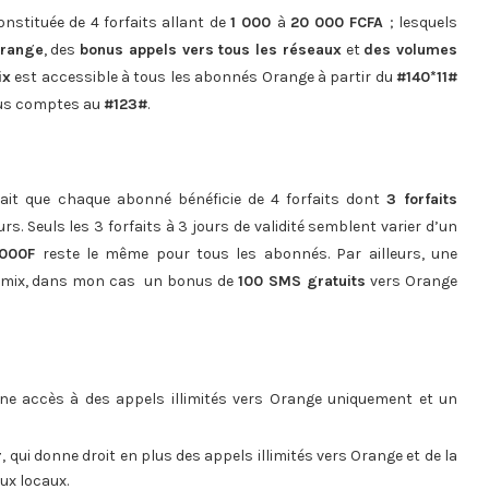
nstituée de 4 forfaits allant de
1 000
à
20 000 FCFA
; lesquels
Orange
, des
bonus appels vers tous les réseaux
et
des volumes
ix
est accessible à tous les abonnés Orange à partir du
#140*11#
sous comptes au
#123#
.
rait que chaque abonné bénéficie de 4 forfaits dont
3 forfaits
rs. Seuls les 3 forfaits à 3 jours de validité semblent varier d’un
000F
reste le même pour tous les abonnés. Par ailleurs, une
 Illimix, dans mon cas un bonus de
100 SMS gratuits
vers Orange
nne accès à des appels illimités vers Orange uniquement et un
r
, qui donne droit en plus des appels illimités vers Orange et de la
ux locaux.