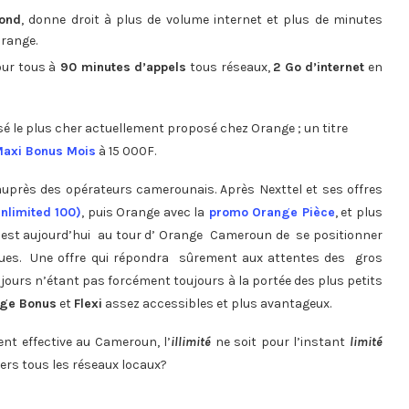
cond
, donne droit à plus de volume internet et plus de minutes
Orange.
our tous à
90 minutes d’appels
tous réseaux,
2 Go d’internet
en
sé le plus cher actuellement proposé chez Orange ; un titre
axi Bonus Mois
à 15 000F.
uprès des opérateurs camerounais. Après Nexttel et ses offres
nlimited 100)
, puis Orange avec la
promo Orange Pièce
, et plus
c’est aujourd’hui au tour d’ Orange Cameroun de se positionner
ngues. Une offre qui répondra sûrement aux attentes des gros
ours n’étant pas forcément toujours à la portée des plus petits
ge Bonus
et
Flexi
assez accessibles et plus avantageux.
ient effective au Cameroun, l’
illimité
ne soit pour l’instant
limité
vers tous les réseaux locaux?