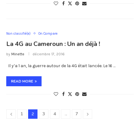
Non classifié(e)
On Compare
La 4G au Cameroun : Un an déjà !
by
Minette
décembre 17, 2016
Il y’a 1 an, la guerre autour de la 4G était lancée. Le 16 …
READ MORE
1
3
4
7
2
…