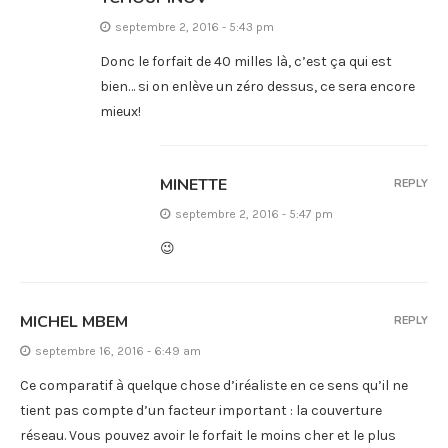
septembre 2, 2016 - 5:43 pm
Donc le forfait de 40 milles là, c’est ça qui est
bien… si on enlève un zéro dessus, ce sera encore
mieux!
MINETTE
REPLY
septembre 2, 2016 - 5:47 pm
😉
MICHEL MBEM
REPLY
septembre 16, 2016 - 6:49 am
Ce comparatif à quelque chose d’iréaliste en ce sens qu’il ne
tient pas compte d’un facteur important : la couverture
réseau. Vous pouvez avoir le forfait le moins cher et le plus