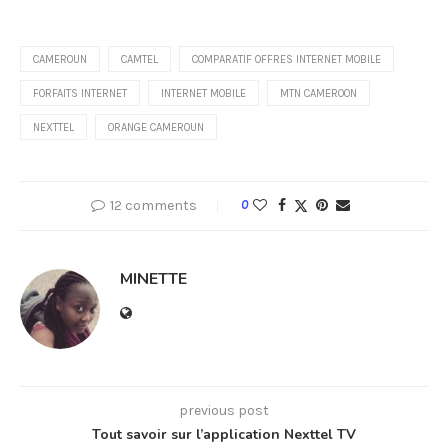
CAMEROUN
CAMTEL
COMPARATIF OFFRES INTERNET MOBILE
FORFAITS INTERNET
INTERNET MOBILE
MTN CAMEROON
NEXTTEL
ORANGE CAMEROUN
12 comments
0
MINETTE
previous post
Tout savoir sur l’application Nexttel TV