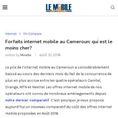
Internet
On Compare
Forfaits internet mobile au Cameroun: qui est le
moins cher?
août 31, 2016
written by
Minette
Le prix de l’internet mobile au Cameroun a considérablement
baissé au cours des derniers mois du fait de la concurrence de
plus en plus accrue entre les quatre opérateurs Camtel,
Orange, MTN et Nexttel. Les offres internet mobile de nos
opérateurs ont connu de nombreux aménagements depuis
notre dernier comparatif
. C’est pourquoi je vous propose
aujourd’hui un nouveau comparatif du coût des offres internet
mobile proposées en Août 2016.