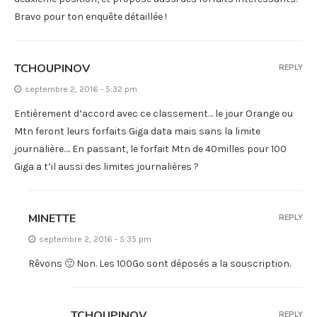
Bravo pour ton enquête détaillée !
TCHOUPINOV
REPLY
septembre 2, 2016 - 5:32 pm
Entièrement d’accord avec ce classement… le jour Orange ou
Mtn feront leurs forfaits Giga data mais sans la limite
journalière…. En passant, le forfait Mtn de 40milles pour 100
Giga a t’il aussi des limites journalières ?
MINETTE
REPLY
septembre 2, 2016 - 5:35 pm
Rêvons 🙂 Non. Les 100Go sont déposés a la souscription.
TCHOUPINOV
REPLY