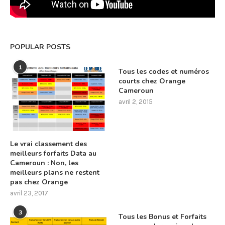
POPULAR POSTS
1
Tous les codes et numéros
courts chez Orange
Cameroun
avril 2, 2015
Le vrai classement des
meilleurs forfaits Data au
Cameroun : Non, les
meilleurs plans ne restent
pas chez Orange
avril 23, 2017
3
Tous les Bonus et Forfaits