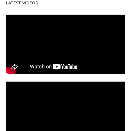
LATEST VIDEOS