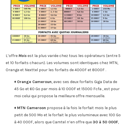
L’offre
Mois
est la plus variée chez tous les opérateurs (entre 5
et 10 forfaits chacun). Les volumes sont identiques chez MTN,
Orange et Nexttel pour les forfaits de 4000F et 8000F .
♦
Orange Cameroun
, avec ses deux forfaits Giga Data de
45 Go et 60 Go par mois à 10 000F et 15000 Fcfa , est pour
moi celui qui propose la meilleure offre mensuelle.
♦
MTN Cameroon
propose à la fois le forfait mois le plus
petit de 500 Mo et le forfait le plus volumineux avec 100 Go
à 40 000F, alors que Camtel n’en offre que
30 à 50 000F
,