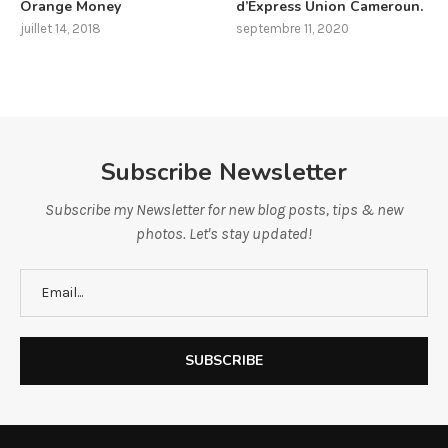
Orange Money
d’Express Union Cameroun.
juillet 14, 2018
septembre 11, 2020
Subscribe Newsletter
Subscribe my Newsletter for new blog posts, tips & new
photos. Let's stay updated!