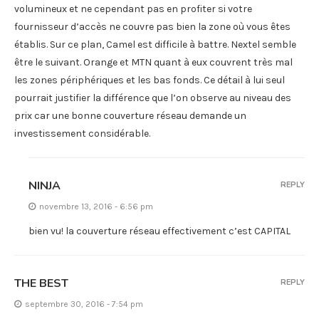
volumineux et ne cependant pas en profiter si votre
fournisseur d’accès ne couvre pas bien la zone où vous êtes
établis. Sur ce plan, Camel est difficile à battre. Nextel semble
être le suivant. Orange et MTN quant à eux couvrent très mal
les zones périphériques et les bas fonds. Ce détail à lui seul
pourrait justifier la différence que l’on observe au niveau des
prix car une bonne couverture réseau demande un
investissement considérable.
NINJA
REPLY
novembre 13, 2016 - 6:56 pm
bien vu! la couverture réseau effectivement c’est CAPITAL
THE BEST
REPLY
septembre 30, 2016 - 7:54 pm