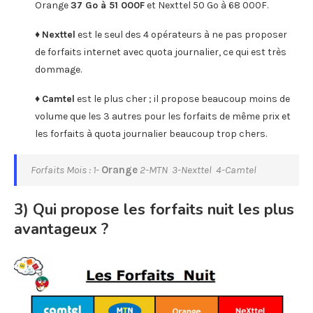
Orange
37 Go à 51 000F
et Nexttel 50 Go à 68 000F.
♦
Nexttel
est le seul des 4 opérateurs à ne pas proposer
de forfaits internet avec quota journalier, ce qui est très
dommage.
♦
Camtel
est le plus cher ; il propose beaucoup moins de
volume que les 3 autres pour les forfaits de même prix et
les forfaits à quota journalier beaucoup trop chers.
Forfaits Mois : 1-
Orange
2-MTN 3-Nexttel 4-Camtel
3) Qui propose les forfaits nuit les plus
avantageux ?