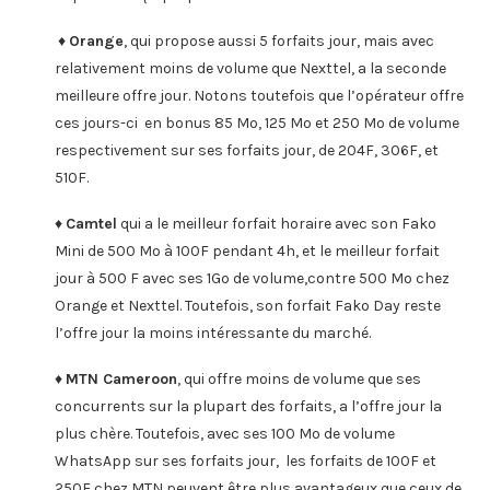
♦
Orange
, qui propose aussi 5 forfaits jour, mais avec
relativement moins de volume que Nexttel, a la seconde
meilleure offre jour. Notons toutefois que l’opérateur offre
ces jours-ci en bonus 85 Mo, 125 Mo et 250 Mo de volume
respectivement sur ses forfaits jour, de 204F, 306F, et
510F.
♦
Camtel
qui a le meilleur forfait horaire avec son Fako
Mini de 500 Mo à 100F pendant 4h, et le meilleur forfait
jour à 500 F avec ses 1Go de volume,contre 500 Mo chez
Orange et Nexttel. Toutefois, son forfait Fako Day reste
l’offre jour la moins intéressante du marché.
♦
MTN Cameroon
, qui offre moins de volume que ses
concurrents sur la plupart des forfaits, a l’offre jour la
plus chère. Toutefois, avec ses 100 Mo de volume
WhatsApp sur ses forfaits jour, les forfaits de 100F et
250F chez MTN peuvent être plus avantageux que ceux de