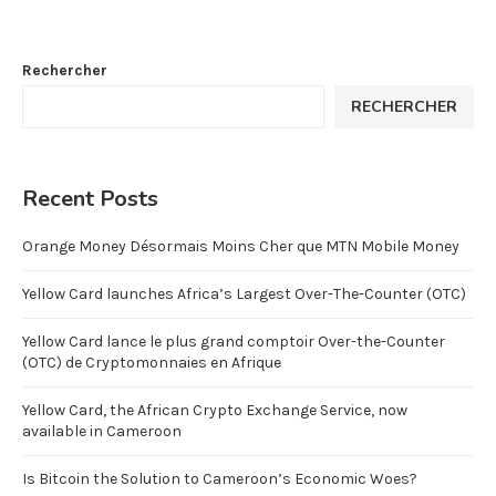
Rechercher
RECHERCHER
Recent Posts
Orange Money Désormais Moins Cher que MTN Mobile Money
Yellow Card launches Africa’s Largest Over-The-Counter (OTC)
Yellow Card lance le plus grand comptoir Over-the-Counter
(OTC) de Cryptomonnaies en Afrique
Yellow Card, the African Crypto Exchange Service, now
available in Cameroon
Is Bitcoin the Solution to Cameroon’s Economic Woes?