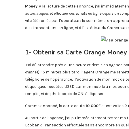
Money
. A la lecture de cette annonce, j’ai immédiateme
automatiques et effectuer des achats en ligne depuis un com
vite été reniée par l’opérateur; le soir même, on appren
des transactions en ligne, ni à l’extérieur du Cameroun d
1- Obtenir sa Carte Orange Money
J’ai dû attendre près d’une heure et demie en agence pou
d’année
); 15 minutes plus tard, l’agent Orange me remett
téléphone de l’opératrice, l’activation de mon mot de 
et quelques requêtes USSD sur mon mobile à moi, pour q
remplir, ni de photocopie de CNI à déposer.
Comme annoncé, la carte coute
10 000F
et est valide
2 
Au sortir de l’agence, j’ai pu immédiatement tester ma t
Ecobank. Transaction effectuée sans encombre en que