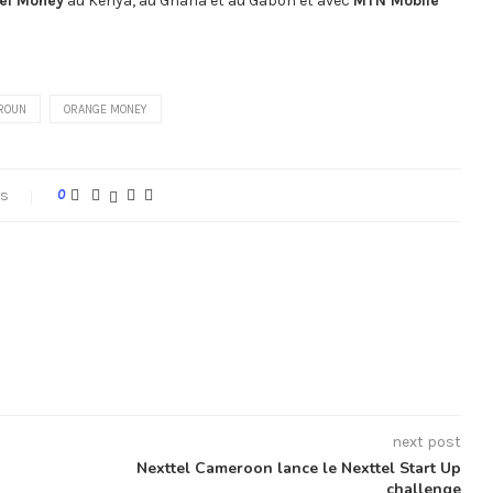
tel Money
au Kenya, au Ghana et au Gabon et avec
MTN Mobile
ROUN
ORANGE MONEY
s
0
next post
Nexttel Cameroon lance le Nexttel Start Up
challenge