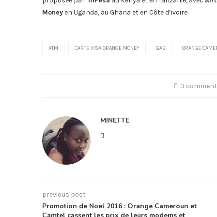
proposée par
mPesa
au Kenya et en Tanzanie, avec
Air
Money
en Uganda, au Ghana et en Côte d’ivoire.
ATM
CARTE VISA ORANGE MONEY
GAB
ORANGE CAME
3 comment
MINETTE
previous post
Promotion de Noel 2016 : Orange Cameroun et
Camtel cassent les prix de leurs modems et