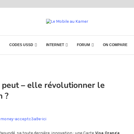
CODES USSD
INTERNET
FORUM
ON COMPARE
peut – elle révolutionner le
n ?
aoundé, sa toute dernière innovation : une Carte
Visa Orange